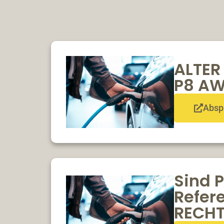
ALTER
P8 AW
Absp
Sind 
Refer
RECH