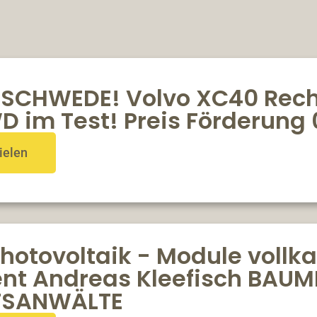
 SCHWEDE! Volvo XC40 Recha
D im Test! Preis Förderung
ielen
Photovoltaik - Module vollk
ent Andreas Kleefisch BAUM
TSANWÄLTE