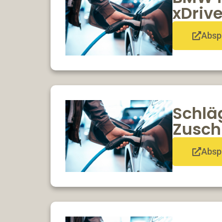
xDriv
Absp
Schläg
Zuschu
Absp