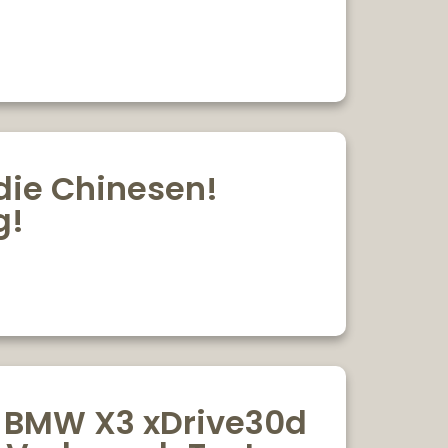
die Chinesen!
g!
n BMW X3 xDrive30d