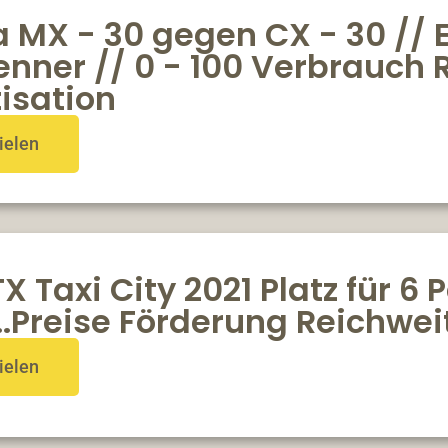
 MX - 30 gegen CX - 30 // 
enner // 0 - 100 Verbrauch 
isation
ielen
X Taxi City 2021 Platz für 6
..Preise Förderung Reichwe
ielen