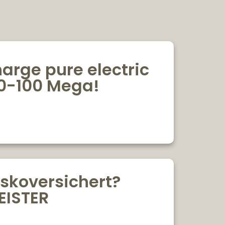
rge pure electric
 0-100 Mega!
askoversichert?
EISTER