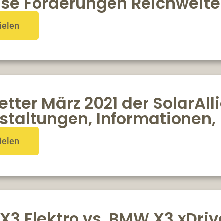
eise Förderungen Reichweit
ielen
tter März 2021 der SolarAll
staltungen, Informationen,
ielen
3 Elektro vs. BMW X3 xDrive