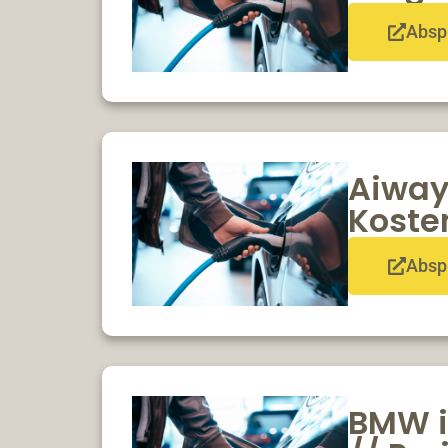
Absp
Aiway
Koste
Absp
BMW i