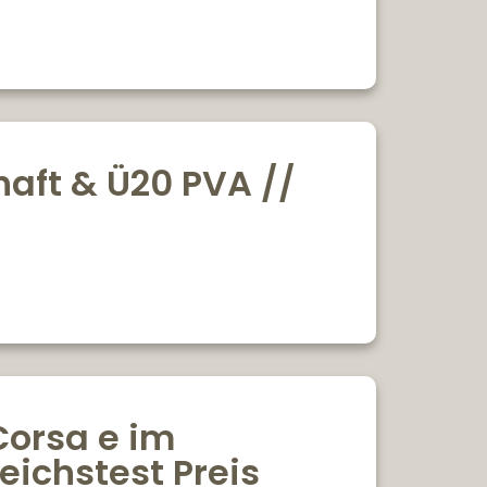
haft & Ü20 PVA //
Corsa e im
eichstest Preis