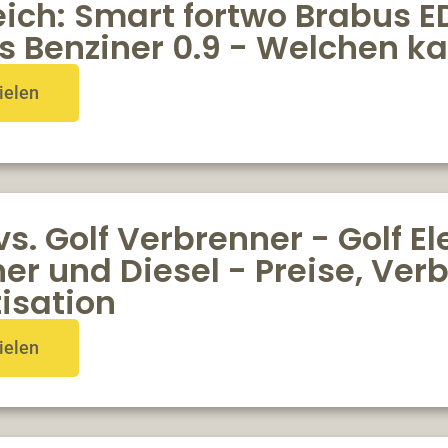
ich: Smart fortwo Brabus E
s Benziner 0.9 - Welchen k
ielen
vs. Golf Verbrenner - Golf E
er und Diesel - Preise, Ver
isation
ielen