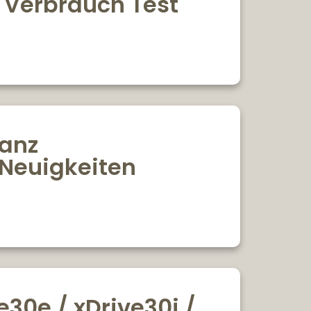
e Verbrauch Test
ianz
 Neuigkeiten
30e / xDrive30i /