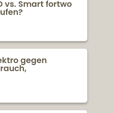
D vs. Smart fortwo
aufen?
lektro gegen
brauch,