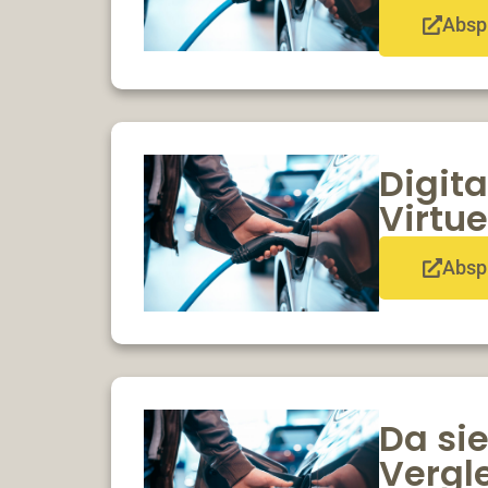
Absp
Digita
Virtu
Absp
Da sie
Vergl