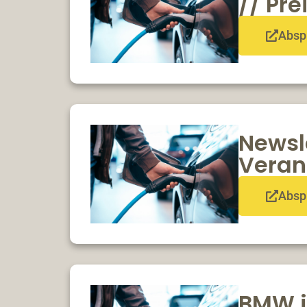
// Pr
Absp
Newsle
Veran
Absp
BMW iX