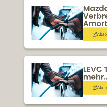
Mazda
Verbr
Amort
Absp
LEVC T
mehr.
Absp