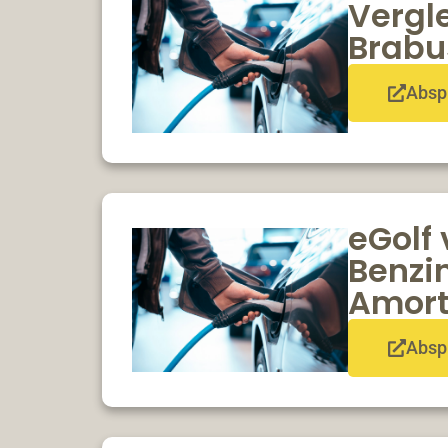
Vergle
Brabu
Absp
eGolf 
Benzin
Amort
Absp