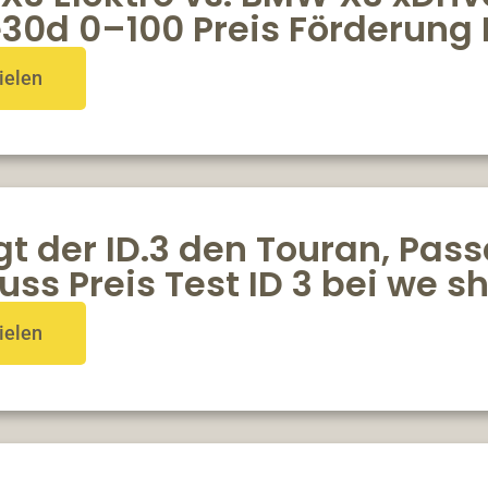
e30d 0–100 Preis Förderung 
ielen
t der ID.3 den Touran, Pass
ss Preis Test ID 3 bei we 
ielen